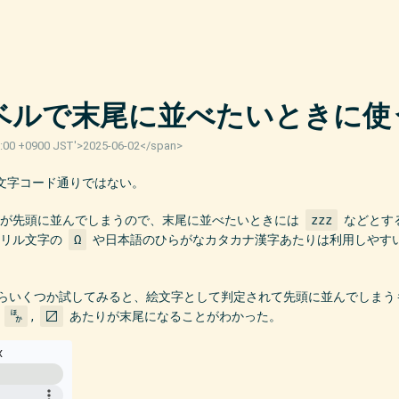
のラベルで末尾に並べたいときに使
00:00 +0900 JST'>2025-06-02</span>
は文字コード通りではない。
字が先頭に並んでしまうので、末尾に並べたいときには
zzz
などとす
キリル文字の
Ω
や日本語のひらがなカタカナ漢字あたりは利用しやす
ド表からいくつか試してみると、絵文字として判定されて先頭に並んでしま
,
🈀
,
〼
あたりが末尾になることがわかった。