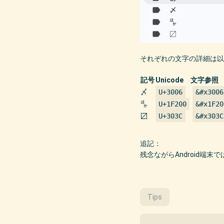
それぞれの文字の詳細は以
記号
Unicode
文字参照
〆
U+3006
&#x3006
🈀
U+1F200
&#x1F20
〼
U+303C
&#x303C
追記：
残念ながらAndroid
Tips